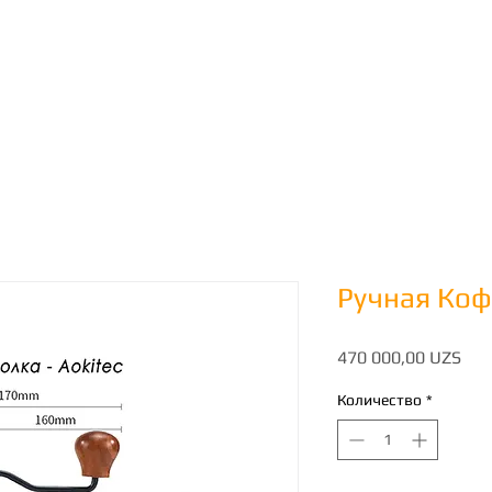
Главная
О нас
More
Ручная Коф
Цен
470 000,00 UZS
Количество
*