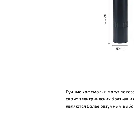
Ручные кофемолки могут показ
своих электрических братьев и 
являются более разумным выбо
кофемолка, которая не будет со
лучший удар для вашего доллар
кофемолку.