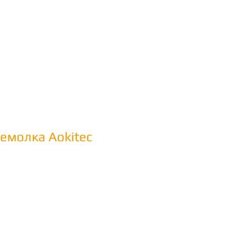
Войти
емолка Aokitec
а