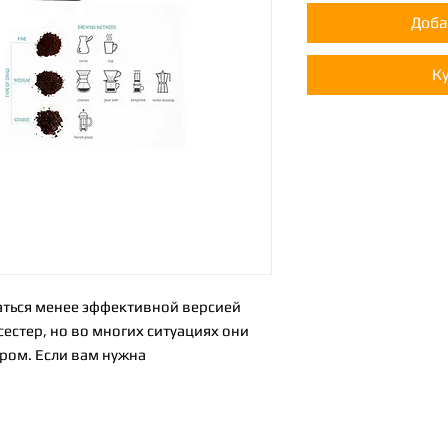
Доба
К
аться менее эффективной версией
сестер, но во многих ситуациях они
ром. Если вам нужна
здавать шум рано утром, или просто
а, вы должны рассмотреть ручную