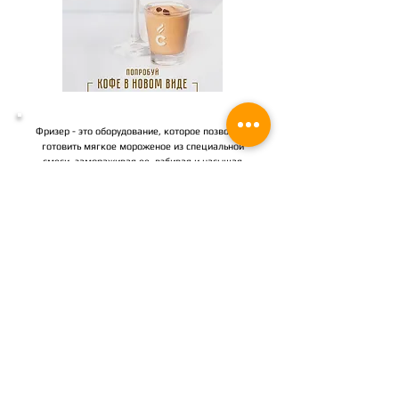
Фризер - это оборудование, которое позволяет
готовить мягкое мороженое из специальной
смеси, замораживая ее, взбивая и насыщая
кислородом. Мягкое мороженое отличается от
твердого мороженого, конечно, консистенцией -
мягкое мороженое легко можно смешать с
сиропом, печеньем и другими добавками,
поэтому можно самим создавать бесконечные
варианты мороженого и десертов на его основе.
Мягкое мороженое не подвергается воздействию
низких температур
Фризеры для мороженого подходят для фаст-
фудов, кафе, точек уличной торговли, киосков и
фуд-кортов. За пару минут вы сможете
приготовить холодный десерт, популярный среди
взрослых и детей.